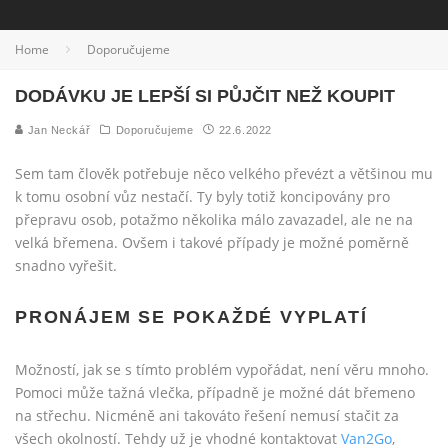
Home
Doporučujeme
DODÁVKU JE LEPŠÍ SI PŮJČIT NEŽ KOUPIT
Jan Neckář
Doporučujeme
22.6.2022
Sem tam člověk potřebuje něco velkého převézt a většinou mu
k tomu osobní vůz nestačí. Ty byly totiž koncipovány pro
přepravu osob, potažmo několika málo zavazadel, ale ne na
velká břemena. Ovšem i takové případy je možné poměrně
snadno vyřešit.
PRONÁJEM SE POKAŽDÉ VYPLATÍ
Možností, jak se s tímto problém vypořádat, není věru mnoho.
Pomoci může tažná vlečka, případně je možné dát břemeno
na střechu. Nicméně ani takováto řešení nemusí stačit za
všech okolností. Tehdy už je vhodné kontaktovat
Van2Go
,