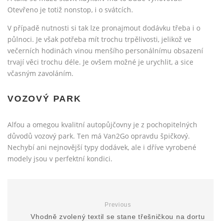
Otevřeno je totiž nonstop, i o svátcích.
V případě nutnosti si tak lze pronajmout dodávku třeba i o
půlnoci. Je však potřeba mít trochu trpělivosti, jelikož ve
večerních hodinách vinou menšího personálnímu obsazení
trvají věci trochu déle. Je ovšem možné je urychlit, a sice
včasným zavoláním.
VOZOVÝ PARK
Alfou a omegou kvalitní autopůjčovny je z pochopitelných
důvodů vozový park. Ten má Van2Go opravdu špičkový.
Nechybí ani nejnovější typy dodávek, ale i dříve vyrobené
modely jsou v perfektní kondici.
Previous
Vhodně zvolený textil se stane třešničkou na dortu