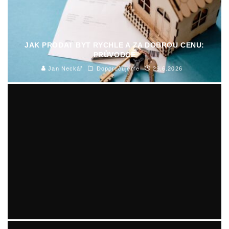
JAK PRODAT BYT RYCHLE A ZA DOBROU CENU:
PRŮVODCE
Jan Neckář
Doporučujeme
29.6.2026