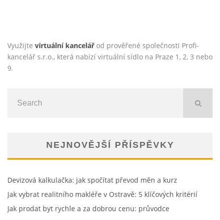
ÚČASTENSTVÍ NA TRESTNÉM ČINU: KDO JSOU
SPOLUPACHATELÉ, ORGANIZÁTOŘI A POMOCNÍCI?
Jan Neckář
Doporučujeme
21.11.2024
Využijte
virtuální kancelář
od prověřené společnosti Profi-
kancelář s.r.o., která nabízí virtuální sídlo na Praze 1, 2, 3 nebo
9.
NEJNOVĚJŠÍ PŘÍSPĚVKY
Devizová kalkulačka: jak spočítat převod měn a kurz
Jak vybrat realitního makléře v Ostravě: 5 klíčových kritérií
Jak prodat byt rychle a za dobrou cenu: průvodce