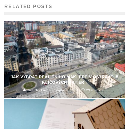
RELATED POSTS
JAK VYBRAT REALITNÍHO MAKLÉŘE V OSTRAVĚ: 5
KLÍČOVÝCH KRITÉRIÍ
Jan Neckář
Doporučujeme
29.6.2026