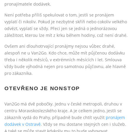
pronajímatele dodávek.
Není potřeba příliš spekulovat o tom, jestli se pronájem
vyplatí či nikoliv. Pokud je nezbytné skříň nebo cokoliv velkého
odvézt, vyplatí se vždy. Přeci jen se jedná o jednorázovou
záležitost, kterou lze mít z krku během hodiny, což není drahé.
Ovšem ani dlouhotrvající pronájmy nejsou vůbec drahé,
alespoň ne u Van2Go. Kdo chce, může mít půjčenou dodávku
třeba i několik měsíců, v extrémních měsících i let. Smlouva
vždy bude výhodná nejen pro samotnou půjčovnu, ale hlavně
pro zákazníka.
OTEVŘENO JE NONSTOP
Van2Go má dvě pobočky. Jednu v české metropoli, druhou v
centru Moravskoslezského kraje. A je celkem jedno, jestli se
zákazník vydá do Prahy, případně bude chtít využít
pronájem
dodávek v Ostravě
. Vždy se mu dostane stejných cen i služeb.
A také se může stavit kdykoliv mu to bude vyhovovat.