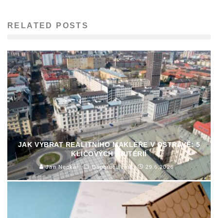
RELATED POSTS
JAK VYBRAT REALITNÍHO MAKLÉŘE V OSTRAVĚ: 5
KLÍČOVÝCH KRITÉRIÍ
Jan Neckář
Doporučujeme
29.6.2026