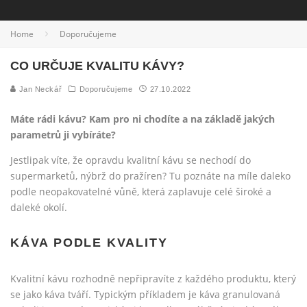
Home
Doporučujeme
CO URČUJE KVALITU KÁVY?
Jan Neckář
Doporučujeme
27.10.2022
Máte rádi kávu? Kam pro ni chodíte a na základě jakých
parametrů ji vybíráte?
Jestlipak víte, že opravdu kvalitní kávu se nechodí do
supermarketů, nýbrž do pražíren? Tu poznáte na míle daleko
podle neopakovatelné vůně, která zaplavuje celé široké a
daleké okolí.
KÁVA PODLE KVALITY
Kvalitní kávu rozhodně nepřipravíte z každého produktu, který
se jako káva tváří. Typickým příkladem je káva granulovaná