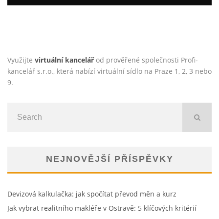
JAK SPOJIT ESTETIKU S PRAKTICKÝM VYUŽITÍM
Jan Neckář
Novinky
22.4.2026
Využijte
virtuální kancelář
od prověřené společnosti Profi-
kancelář s.r.o., která nabízí virtuální sídlo na Praze 1, 2, 3 nebo
9.
NEJNOVĚJŠÍ PŘÍSPĚVKY
Devizová kalkulačka: jak spočítat převod měn a kurz
Jak vybrat realitního makléře v Ostravě: 5 klíčových kritérií