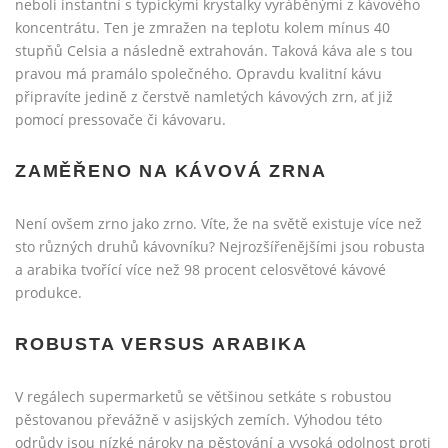
neboli instantní s typickými krystalky vyráběnými z kávového
koncentrátu. Ten je zmražen na teplotu kolem mínus 40
stupňů Celsia a následně extrahován. Taková káva ale s tou
pravou má pramálo společného. Opravdu kvalitní kávu
připravíte jedině z čerstvě namletých kávových zrn, ať již
pomocí pressovače či kávovaru.
ZAMĚŘENO NA KÁVOVÁ ZRNA
Není ovšem zrno jako zrno. Víte, že na světě existuje více než
sto různých druhů kávovníku? Nejrozšířenějšími jsou robusta
a arabika tvořící více než 98 procent celosvětové kávové
produkce.
ROBUSTA VERSUS ARABIKA
V regálech supermarketů se většinou setkáte s robustou
pěstovanou převážně v asijských zemích. Výhodou této
odrůdy jsou nízké nároky na pěstování a vysoká odolnost proti