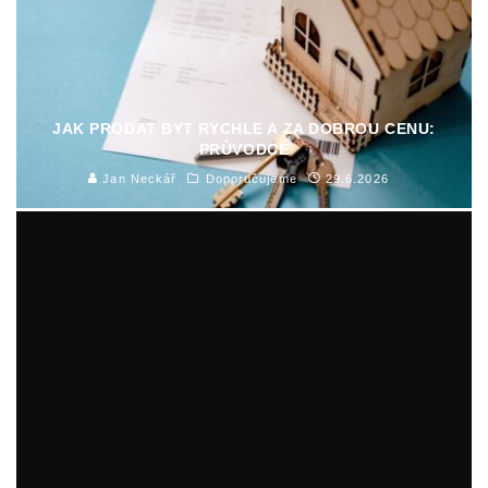
JAK PRODAT BYT RYCHLE A ZA DOBROU CENU:
PRŮVODCE
Jan Neckář
Doporučujeme
29.6.2026