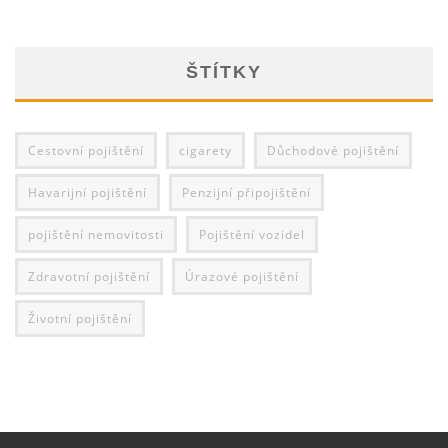
ŠTÍTKY
Cestovní pojištění
cigarety
Důchodové pojištění
Havarijní pojištění
Penzijní připojištění
pojištění nemovitosti
Pojištění vozidel
Zdravotní pojištění
Úrazové pojištění
Životní pojištění