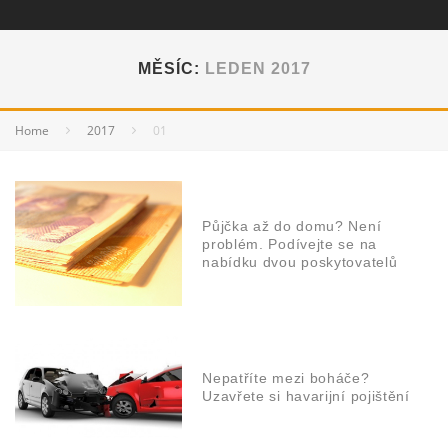
MĚSÍC:
LEDEN 2017
Home
2017
01
Půjčka až do domu? Není
problém. Podívejte se na
nabídku dvou poskytovatelů
Nepatříte mezi boháče?
Uzavřete si havarijní pojištění