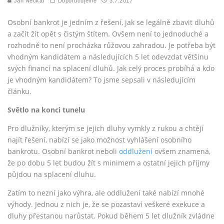
Jan Neckář
Doporučujeme
3.7.2017
Osobní bankrot je jedním z řešení, jak se legálně zbavit dluhů
a začít žít opět s čistým štítem. Ovšem není to jednoduché a
rozhodně to není procházka růžovou zahradou. Je potřeba být
vhodným kandidátem a následujících 5 let odevzdat většinu
svých financí na splacení dluhů. Jak celý proces probíhá a kdo
je vhodným kandidátem? To jsme sepsali v následujícím
článku.
Světlo na konci tunelu
Pro dlužníky, kterým se jejich dluhy vymkly z rukou a chtějí
najít řešení, nabízí se jako možnost vyhlášení osobního
bankrotu. Osobní bankrot neboli
oddlužení
ovšem znamená,
že po dobu 5 let budou žít s minimem a ostatní jejich příjmy
půjdou na splacení dluhu.
Zatím to nezní jako výhra, ale oddlužení také nabízí mnohé
výhody. Jednou z nich je, že se pozastaví veškeré exekuce a
dluhy přestanou narůstat. Pokud během 5 let dlužník zvládne