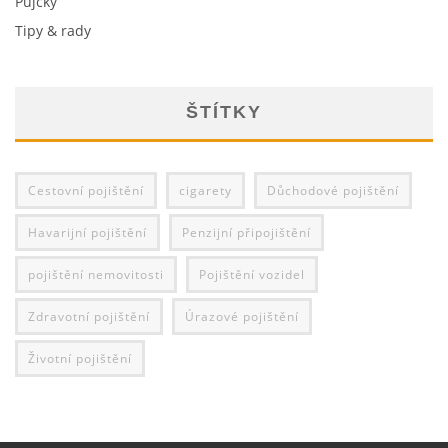
Půjčky
Tipy & rady
ŠTÍTKY
Cestovní pojištění
cigarety
Důchodové pojištění
Havarijní pojištění
Penzijní připojištění
pojištění nemovitosti
Pojištění vozidel
Zdravotní pojištění
Úrazové pojištění
Životní pojištění