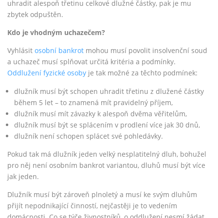
uhradit alespoň třetinu celkové dlužné částky, pak je mu
zbytek odpuštěn.
Kdo je vhodným uchazečem?
Vyhlásit
osobní bankrot
mohou musí povolit insolvenční soud
a uchazeč musí splňovat určitá kritéria a podmínky.
Oddlužení fyzické osoby
je tak možné za těchto podmínek:
dlužník musí být schopen uhradit třetinu z dlužené částky
během 5 let – to znamená mít pravidelný příjem,
dlužník musí mít závazky k alespoň dvěma věřitelům,
dlužník musí být se splácením v prodlení více jak 30 dnů,
dlužník není schopen splácet své pohledávky.
Pokud tak má dlužník jeden velký nesplatitelný dluh, bohužel
pro něj není osobním bankrot variantou, dluhů musí být více
jak jeden.
Dlužník musí být zároveň plnoletý a musí ke svým dluhům
přijít nepodnikající činností, nejčastěji je to vedením
domácnosti. Co se týče živnostníků, o oddlužení nesmí žádat