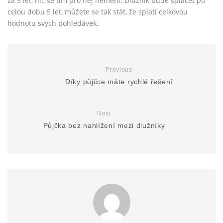
za 5 let, nic se tím pro něj nemění. Dlužník bude splácet po
celou dobu 5 let, můžete se tak stát, že splatí celkovou
hodnotu svých pohledávek.
Previous
Díky půjčce máte rychlé řešení
Next
Půjčka bez nahlížení mezi dlužníky