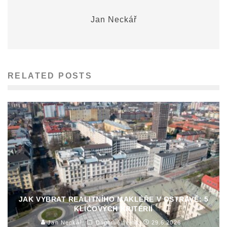
Jan Neckář
RELATED POSTS
JAK VYBRAT REALITNÍHO MAKLÉŘE V OSTRAVĚ: 5
KLÍČOVÝCH KRITÉRIÍ
Jan Neckář
Doporučujeme
29.6.2026