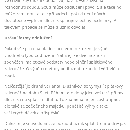
Ve chvíli, kdy dlužník podá svůj návrh, vše závisí na
rozhodnutí soudu. Soud může oddlužení povolit, ale také ho
může zamítnout a to v případech, pokud není návrh
dostatečně vyplněn, dlužník splňuje všechny podmínky. V
takovém případě se může dlužník odvolat.
Určení formy oddlužení
Pokud vše probíhá hladce, posledním krokem je výběr
vhodného typu oddlužení. Nabízejí se dvě možnosti –
zpeněžení majetkové podstaty nebo plnění splátkového
kalendáře. O výběru metody oddlužení rozhodují věřitelé a
soud.
Nejčastější je druhá varianta. Dlužníkovi se vymyslí splátkový
kalendář na dobu 5 let. Během této doby jdou veškeré příjmy
dlužníka na splacení dluhu. To znamená nejen část příjmu,
ale také ze zděděného majetku, peněžité výhry a také
veškerých dávek a příspěvků.
Důležité je si uvědomit, že pokud dlužník splatí třetinu dřív jak