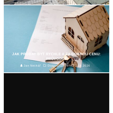
JAK PRODAT BYT RYCHLE A ZA DOBROU CENU:
PRŮVODCE
Jan Neckář
Doporučujeme
29.6.2026