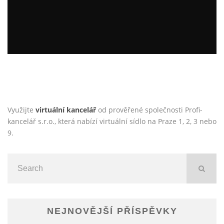
ÚČASTENSTVÍ NA TRESTNÉM ČINU: KDO JSOU
SPOLUPACHATELÉ, ORGANIZÁTOŘI A POMOCNÍCI?
Jan Neckář
Doporučujeme
21.11.2024
Využijte
virtuální kancelář
od prověřené společnosti Profi-
kancelář s.r.o., která nabízí virtuální sídlo na Praze 1, 2, 3 nebo
9.
NEJNOVĚJŠÍ PŘÍSPĚVKY